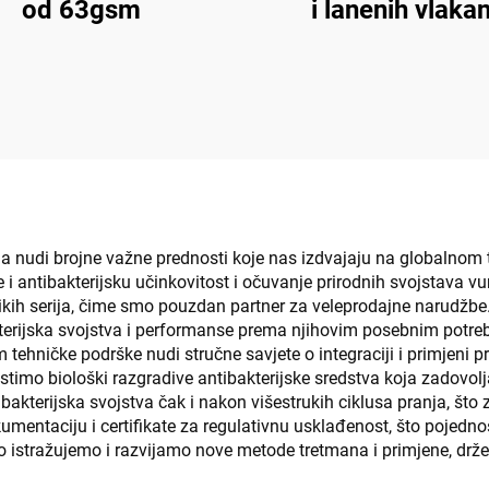
od 63gsm
i lanenih vlaka
na nudi brojne važne prednosti koje nas izdvajaju na globalnom
uje i antibakterijsku učinkovitost i očuvanje prirodnih svojstava 
likih serija, čime smo pouzdan partner za veleprodajne narudžbe.
rijska svojstva i performanse prema njihovim posebnim potre
m tehničke podrške nudi stručne savjete o integraciji i primjeni
ristimo biološki razgradive antibakterijske sredstva koja zadov
akterijska svojstva čak i nakon višestrukih ciklusa pranja, što zn
umentaciju i certifikate za regulativnu usklađenost, što pojed
stražujemo i razvijamo nove metode tretmana i primjene, držeći 