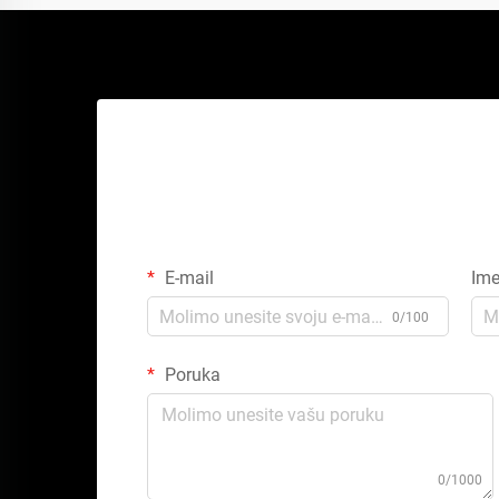
E-mail
Im
0/100
Poruka
0/1000