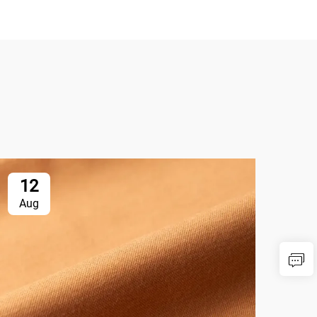
12
1
Aug
Au