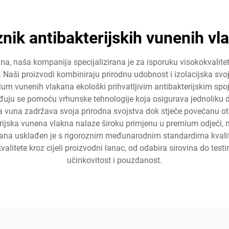
znik antibakterijskih vunenih vl
ana, naša kompanija specijalizirana je za isporuku visokokvalite
a. Naši proizvodi kombiniraju prirodnu udobnost i izolacijska 
m vunenih vlakana ekološki prihvatljivim antibakterijskim spoje
ju se pomoću vrhunske tehnologije koja osigurava jednoliku dis
ana vuna zadržava svoja prirodna svojstva dok stječe povećanu otp
rijska vunena vlakna nalaze široku primjenu u premium odjeći, me
mana usklađen je s rigoroznim međunarodnim standardima kvalitet
valitete kroz cijeli proizvodni lanac, od odabira sirovina do te
učinkovitost i pouzdanost.