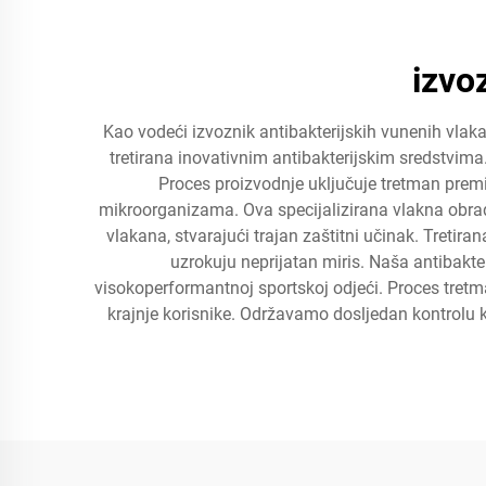
izvo
Kao vodeći izvoznik antibakterijskih vunenih vlak
tretirana inovativnim antibakterijskim sredstvim
Proces proizvodnje uključuje tretman premiu
mikroorganizama. Ova specijalizirana vlakna obrađu
vlakana, stvarajući trajan zaštitni učinak. Tretir
uzrokuju neprijatan miris. Naša antibakte
visokoperformantnoj sportskoj odjeći. Proces tret
krajnje korisnike. Održavamo dosljedan kontrolu k