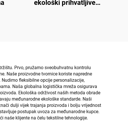
na
ekološki prihvatljive
tkanine
 tržištu. Prvo, pružamo sveobuhvatnu kontrolu
vune. Naše proizvodne tvornice koriste napredne
 Nudimo fleksibilne opcije personalizacije,
bama. Naša globalna logistička mreža osigurava
 proizvoda. Ekološka održivost naših metoda obrade
oljavaju međunarodne ekološke standarde. Naši
ači dulji vijek trajanja proizvoda i bolju vrijednost
nostavljuje postupak uvoza za međunarodne kupce.
naše klijente na čelu tekstilne tehnologije.