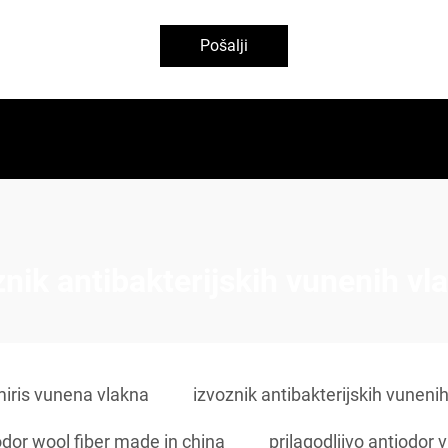
Pošalji
znik antibakterijskih vunenih vl
miris vunena vlakna
izvoznik antibakterijskih vuneni
odor wool fiber made in china
prilagodljivo antiodor