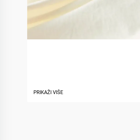
Koje su prednosti korištenja
biobaznih materijala u
tekstilima?
PRIKAŽI VIŠE