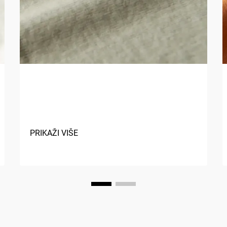
Koje su prednosti korištenja
prirodnih vlakana u tekstilu?
PRIKAŽI VIŠE