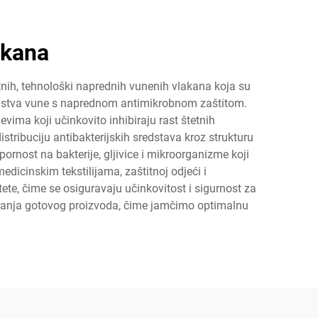
akana
tnih, tehnološki naprednih vunenih vlakana koja su
svojstva vune s naprednom antimikrobnom zaštitom.
vima koji učinkovito inhibiraju rast štetnih
tribuciju antibakterijskih sredstava kroz strukturu
ornost na bakterije, gljivice i mikroorganizme koji
dicinskim tekstilijama, zaštitnoj odjeći i
e, čime se osiguravaju učinkovitost i sigurnost za
stiranja gotovog proizvoda, čime jamčimo optimalnu