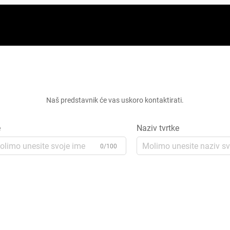
Zatražite besplatnu ponudu
Naš predstavnik će vas uskoro kontaktirati.
e
Naziv tvrtke
0/100