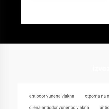
izvo
antiodor vunena vlakna
otporna na 
cijena antiodor vunenog vlakna
anti