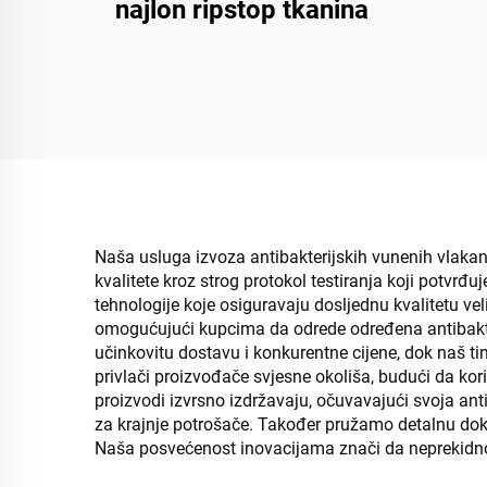
najlon ripstop tkanina
Naša usluga izvoza antibakterijskih vunenih vlaka
kvalitete kroz strog protokol testiranja koji potvrđ
tehnologije koje osiguravaju dosljednu kvalitetu ve
omogućujući kupcima da odrede određena antibakte
učinkovitu dostavu i konkurentne cijene, dok naš ti
privlači proizvođače svjesne okoliša, budući da ko
proizvodi izvrsno izdržavaju, očuvavajući svoja antib
za krajnje potrošače. Također pružamo detalnu dok
Naša posvećenost inovacijama znači da neprekidno i