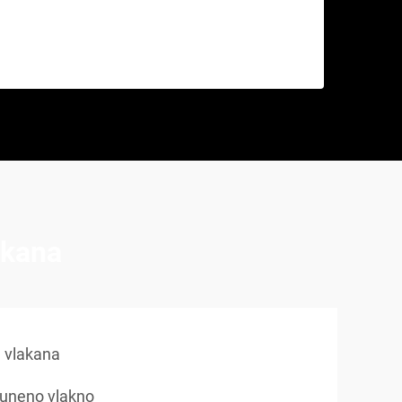
akana
h vlakana
 vuneno vlakno