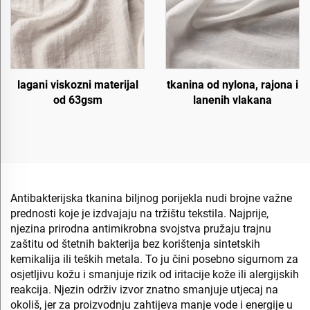
lagani viskozni materijal
tkanina od nylona, rajona i
od 63gsm
lanenih vlakana
Antibakterijska tkanina biljnog porijekla nudi brojne važne
prednosti koje je izdvajaju na tržištu tekstila. Najprije,
njezina prirodna antimikrobna svojstva pružaju trajnu
zaštitu od štetnih bakterija bez korištenja sintetskih
kemikalija ili teških metala. To ju čini posebno sigurnom za
osjetljivu kožu i smanjuje rizik od iritacije kože ili alergijskih
reakcija. Njezin održiv izvor znatno smanjuje utjecaj na
okoliš, jer za proizvodnju zahtijeva manje vode i energije u