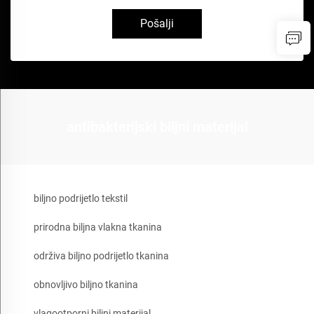
Pošalji
antibakterijski biljni materijal
biljno podrijetlo tekstil
prirodna biljna vlakna tkanina
održiva biljno podrijetlo tkanina
obnovljivo biljno tkanina
vlagootporni biljni materijal