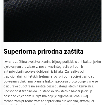
Superiorna prirodna zaštita
Izvrsna zaštitna svojstva tkanine biljnog porijekla s antibakterijskim
djelovanjem proizlaze iz inovativne integracije prirodnih
antimikrobnih spojeva dobivenih iz biljaka. Za razliku od
tradicionalnih sintetskih tretmana, ovi prirodni spojevi trajno su
povezani s vlaknima tkanine tijekom procesa proizvodnje, čime se
osigurava dugotrajna zaštita bez ispuštanja štetnih kemikalija.
Sposobnost tkanine da uništi do 99,9% štetnih bakterija čini je
posebno vrijednom u uvjetima gdje je higijena ključna. Ovaj
mehanizam prirodne zaštite neprekidno funkcionira, stvarajući