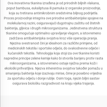
Ova inovativna tkanina izrađena je od prirodnih biljnih vlakana,
poput bambusa, eukaliptusa ili pamuka iz organske proizvodnje,
koja su tretirana antimikrobnim sredstvima biljnog podrijetla.
Proces proizvodnje integrira ove prirodne antibakterijske spojeve na
molekularnoj razini, osiguravajući dugotrajnu zaštitu od štetnih
bakterija, gljivica i drugih mikroorganizama. Jedinstvena struktura
tkanine omogućuje optimalno upravljanje vlagom, a istovremeno
zadržava antibakterijska svojstva kroz više operacija pranja.
Njezina svestranost čini je idealnom za različite primjene, od
medicinskih tekstila i sportske odjeće, do svakodnevne odjeće i
kućanskih tekstila. Tehnologija koja stoji iza ove tkanine koristi
napredne principe zelene kemije kako bi stvorila barijeru protiv rasta
mikroorganizama, a istovremeno ostaje nježna prema koži i
ekološki prihvatljiva. Njezva inherentna svojstva također pomažu u
smanjenju bakterija koje izazivaju mirise, čime je posebno vrijedna
za sportsku odjeću i donje rublje. Osim toga, njezin biljni sastav
osigurava biološku razgradivost na kraju vijeka trajanja.