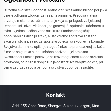
Izuzetna svojstva udobnosti antibakterijske tkanine biljnog porijekla
čine je odličnim izborom za različite primjene. Prirodna vlakna
stvaraju meku i prozračnu materiju koja se prilagođava tjelesnoj
temperaturi i nivou vlažnosti, osiguravajući optimalnu udobnost u
svim uvjetima. Jedinstvena struktura tkanine omogućuje
poboljšanu cirkulaciju zraka, a isto vrijeme zadržava zaštitna
svojstva, što je idealno za sportsku odjeću i svakodnevne komade.
Svojstva tkanine za upijanje vlage učinkovito prenose znoj sa kože,
čime se osigurava suha i udobna nosivost tijekom dana.
Svestranost tkanine pokazuje se kroz mogućnost izrade različitih
proizvoda, od nježnih donjih rublja do izdržljive vanjske odjeće, pri
čemu zadržava svoja osnovna svojstva udobnosti i zaštite.
Kontakt
Add: 155 Yinhe Road, Shengze, Suzhou, Jiangsu, Kina