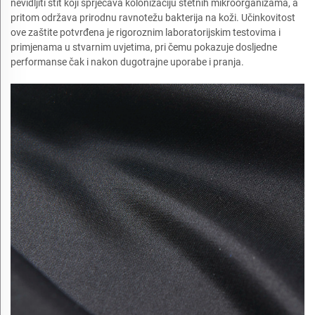
nevidljiti štit koji sprječava kolonizaciju štetnih mikroorganizama, a
pritom održava prirodnu ravnotežu bakterija na koži. Učinkovitost
ove zaštite potvrđena je rigoroznim laboratorijskim testovima i
primjenama u stvarnim uvjetima, pri čemu pokazuje dosljedne
performanse čak i nakon dugotrajne uporabe i pranja.