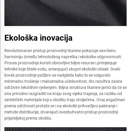
Ekološka inovacija
Revolutionaran pristup proizvodnji tkanine pokazuje savršenu
harmoniju između tehnološkog napretka i ekološke odgovornosti.
Proces proizvodnje koristi obnovljive biljne resurse i primjenjuje
tehnike koje štede vodu, smanjujući ukupni ekološki otisak. Svaki
korak proizvodnje pažljivo se nadgleda kako bi se osiguralo
minimalno trošenje i maksimalna učinkovitost, što rezultira zaista
održivim tekstilnim rješenjem. Biljna struktura tkanine jamči da će se
ona prirodno razgraditi na kraju svog vijeka trajanja, za razliku od
sintetičkih materijala koji u okolišu traju stoljećima. Ovaj angažman
prema održivosti proteže se i na ekološki prihvatljivo pakiranje i
metode distribucije, stvarajući sveobuhvatni pristup proizvodnji
prijateljskoj prema okolišu.