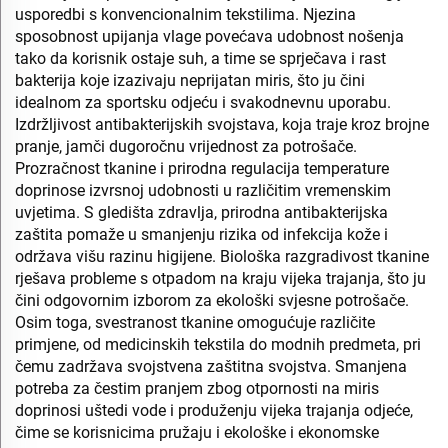
usporedbi s konvencionalnim tekstilima. Njezina
sposobnost upijanja vlage povećava udobnost nošenja
tako da korisnik ostaje suh, a time se sprječava i rast
bakterija koje izazivaju neprijatan miris, što ju čini
idealnom za sportsku odjeću i svakodnevnu uporabu.
Izdržljivost antibakterijskih svojstava, koja traje kroz brojne
pranje, jamči dugoročnu vrijednost za potrošače.
Prozračnost tkanine i prirodna regulacija temperature
doprinose izvrsnoj udobnosti u različitim vremenskim
uvjetima. S gledišta zdravlja, prirodna antibakterijska
zaštita pomaže u smanjenju rizika od infekcija kože i
održava višu razinu higijene. Biološka razgradivost tkanine
rješava probleme s otpadom na kraju vijeka trajanja, što ju
čini odgovornim izborom za ekološki svjesne potrošače.
Osim toga, svestranost tkanine omogućuje različite
primjene, od medicinskih tekstila do modnih predmeta, pri
čemu zadržava svojstvena zaštitna svojstva. Smanjena
potreba za čestim pranjem zbog otpornosti na miris
doprinosi uštedi vode i produženju vijeka trajanja odjeće,
čime se korisnicima pružaju i ekološke i ekonomske