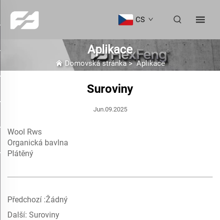
CS
Aplikace
Domovská stránka
>
Aplikace
Suroviny
Jun.09.2025
Wool Rws
Organická bavlna
Plátěný
Předchozí :
Žádný
Další:
Suroviny