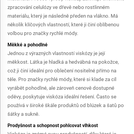
zpracování celulózy ve dřevě nebo rostlinném
materiálu, který je následně předen na vlákno. Má
několik klíčových vlastností, které ji činí oblíbenou
volbou pro značky rychlé módy.
Měkké a pohodlné
Jednou z výrazných vlastností viskózy je její
měkkost. Látka je hladká a hedvábná na pokožce,
což ji činí ideální pro oblečení nositelné přímo na
těle. Pro značky rychlé módy, které si klade za cíl
vyrábět pohodlné, ale zároveň cenově dostupné
oděvy, poskytuje viskóza ideální řešení. Často se
používá v široké škále produktů od blúzek a šatů po
šátky a sukně.
Prodyšnost a schopnost pohlcovat vlhkost
Viskóza je známá svou prodyšností, díky které je