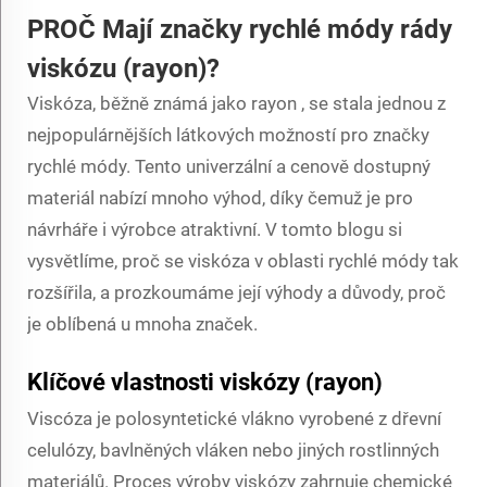
PROČ
Mají značky rychlé módy rády
viskózu (rayon)?
Viskóza, běžně známá jako
rayon
, se stala jednou z
nejpopulárnějších látkových možností pro značky
rychlé módy. Tento univerzální a cenově dostupný
materiál nabízí mnoho výhod, díky čemuž je pro
návrháře i výrobce atraktivní. V tomto blogu si
vysvětlíme, proč se viskóza v oblasti rychlé módy tak
rozšířila, a prozkoumáme její výhody a důvody, proč
je oblíbená u mnoha značek.
Klíčové vlastnosti viskózy (rayon)
Viscóza
je polosyntetické vlákno vyrobené z dřevní
celulózy, bavlněných vláken nebo jiných rostlinných
materiálů. Proces výroby viskózy zahrnuje chemické