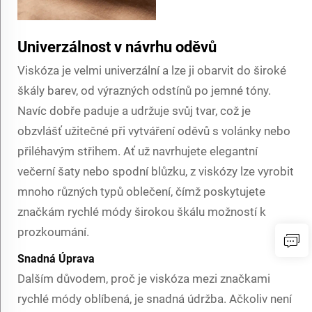
Univerzálnost v návrhu oděvů
Viskóza je velmi univerzální a lze ji obarvit do široké
škály barev, od výrazných odstínů po jemné tóny.
Navíc dobře paduje a udržuje svůj tvar, což je
obzvlášť užitečné při vytváření oděvů s volánky nebo
přiléhavým střihem. Ať už navrhujete elegantní
večerní šaty nebo spodní blůzku, z viskózy lze vyrobit
mnoho různých typů oblečení, čímž poskytujete
značkám rychlé módy širokou škálu možností k
prozkoumání.
Snadná Úprava
Dalším důvodem, proč je viskóza mezi značkami
rychlé módy oblíbená, je snadná údržba. Ačkoliv není