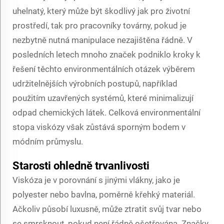
uhelnatý, který může být škodlivý jak pro životní
prostředí, tak pro pracovníky továrny, pokud je
nezbytně nutná manipulace nezajištěna řádně. V
posledních letech mnoho značek podniklo kroky k
řešení těchto environmentálních otázek výběrem
udržitelnějších výrobních postupů, například
použitím uzavřených systémů, které minimalizují
odpad chemických látek. Celková environmentální
stopa viskózy však zůstává sporným bodem v
módním průmyslu.
Starosti ohledně trvanlivosti
Viskóza je v porovnání s jinými vlákny, jako je
polyester nebo bavlna, poměrně křehký materiál.
Ačkoliv působí luxusně, může ztratit svůj tvar nebo
se smrsknout, pokud není řádně ošetřována. Značky