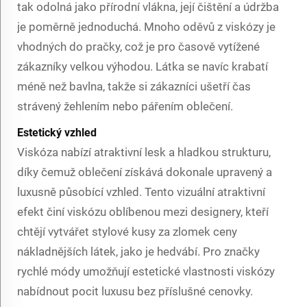
tak odolná jako přírodní vlákna, její čištění a údržba
je poměrně jednoduchá. Mnoho oděvů z viskózy je
vhodných do pračky, což je pro časově vytížené
zákazníky velkou výhodou. Látka se navíc krabatí
méně než bavlna, takže si zákazníci ušetří čas
strávený žehlením nebo pářením oblečení.
Estetický vzhled
Viskóza nabízí atraktivní lesk a hladkou strukturu,
díky čemuž oblečení získává dokonale upravený a
luxusně působící vzhled. Tento vizuální atraktivní
efekt činí viskózu oblíbenou mezi designery, kteří
chtějí vytvářet stylové kusy za zlomek ceny
nákladnějších látek, jako je hedvábí. Pro značky
rychlé módy umožňují estetické vlastnosti viskózy
nabídnout pocit luxusu bez příslušné cenovky.