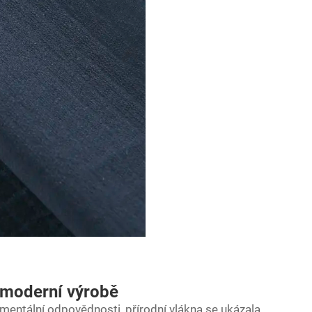
e moderní výrobě
onmentální odpovědnosti,
přírodní vlákna
se ukázala