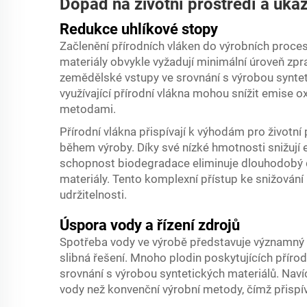
Dopad na životní prostředí a ukaz
Redukce uhlíkové stopy
Začlenění přírodních vláken do výrobních proce
materiály obvykle vyžadují minimální úroveň zp
zemědělské vstupy ve srovnání s výrobou synteti
využívající přírodní vlákna mohou snížit emise ox
metodami.
Přírodní vlákna přispívají k výhodám pro životní
během výroby. Díky své nízké hmotnosti snižují e
schopnost biodegradace eliminuje dlouhodobý d
materiály. Tento komplexní přístup ke snižování
udržitelnosti.
Úspora vody a řízení zdrojů
Spotřeba vody ve výrobě představuje významný e
slibná řešení. Mnoho plodin poskytujících přírod
srovnání s výrobou syntetických materiálů. Nav
vody než konvenční výrobní metody, čímž přispív