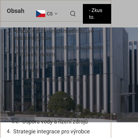
Obsah
- Zkus
CS
to.
Nástup udržitelných materiálů ve
moderní výrobě
Porozumění vlastnostem a aplikacím
přírodních vláken
Běžné typy přírodních vláken ve
výrobě
Výkonové charakteristiky a
výhody
Dopad na životní prostředí a
ukazatele udržitelnosti
Redukce uhlíkové stopy
Úspora vody a řízení zdrojů
Strategie integrace pro výrobce