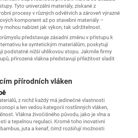
tupy. Tyto univerzální materiály, získané z
ýrobní procesy v různých odvětvích a zároveň výrazně
ilových komponent až po stavební materiály –
vy mohou nabízet jak výkon, tak udržitelnost.
 průmyslu představuje zásadní změnu v přístupu k
alternativu ke syntetickým materiálům, poskytují
jí podstatně nižší uhlíkovou stopu. Jakmile firmy
upů, přirozená vlákna představují příležitost sladit
cím přírodních vláken
bě
teriálů, z nichž každý má jedinečné vlastnosti
konopí a len vedou kategorii rostlinných vláken,
zálnost. Vlákna živočišného původu, jako je vlna a
sti a tepelnou regulaci. Kromě toho inovativní
bambus, juta a kenaf, čímž rozšiřují možnosti