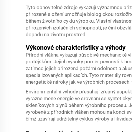
Tyto obnovitelné zdroje vykazují významnou př
přirozené složení umožňuje biologickou rozložite
během životního cyklu výrobku. Vlastní vlastnost
přirozených izolačních schopností, je činí obzvlá
dopadu na životní prostředí.
Výkonové charakteristiky a výhody
Přírodní vlákna vykazují působivé mechanické vl
protějškům. Jejich vysoký poměr pevnosti k hmot
zatímco jejich přirozená požární odolnost a akus
specializovaných aplikacích. Tyto materiály rovně
energetické nároky jak ve výrobních procesech, 
Environmentální výhody přesahují zřejmý aspekt 
výrazně méně energie ve srovnání se syntetickým
skleníkových plynů během výrobního procesu. Jeji
vyrobené z přírodních vláken mohou na konci své 
čímž uzavírají udržitelný cyklus výroby a likvidac