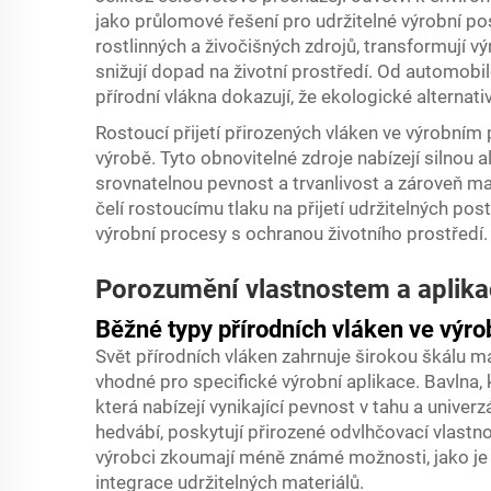
jako průlomové řešení pro udržitelné výrobní pos
rostlinných a živočišných zdrojů, transformují v
snižují dopad na životní prostředí. Od automob
přírodní vlákna dokazují, že ekologické alternati
Rostoucí přijetí přirozených vláken ve výrobním
výrobě. Tyto obnovitelné zdroje nabízejí silnou 
srovnatelnou pevnost a trvanlivost a zároveň ma
čelí rostoucímu tlaku na přijetí udržitelných post
výrobní procesy s ochranou životního prostředí.
Porozumění vlastnostem a aplika
Běžné typy přírodních vláken ve výro
Svět přírodních vláken zahrnuje širokou škálu ma
vhodné pro specifické výrobní aplikace. Bavlna, 
která nabízejí vynikající pevnost v tahu a univer
hedvábí, poskytují přirozené odvlhčovací vlastno
výrobci zkoumají méně známé možnosti, jako je 
integrace udržitelných materiálů.