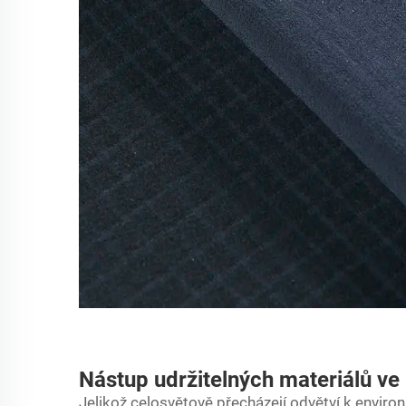
Nástup udržitelných materiálů v
Jelikož celosvětově přecházejí odvětví k envir