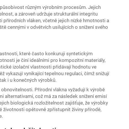
izpůsobivost různým výrobním procesům. Jejich
lnost, a zároveň udržuje strukturální integritu
i přírodních vláken, včetně jejich nízké hmotnosti a
ště cennými v odvětvích usilujících o snížení svého
astnosti, které často konkuruji syntetickým
nosti je činí ideálními pro kompozitní materiály,
tické izolační vlastnosti přidávají hodnotu ve
ž vykazují vynikající tepelnou regulaci, čímž snižují
tak i u konečných výrobků.
obnovitelnosti. Přírodní vlákna vyžadují k výrobě
i alternativami, což má za následek snížení emisí
ch biologická rozložitelnost zajišťuje, že výrobky
životnosti opětovně zpřístupnit živiny přírodě,
e.