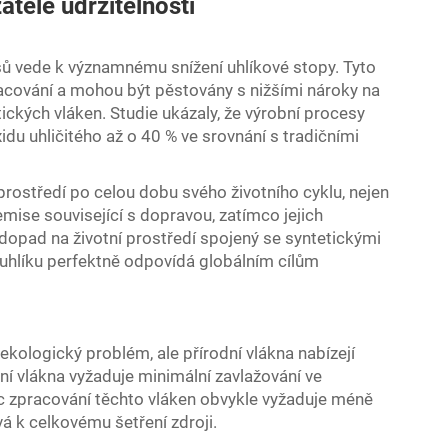
atele udržitelnosti
sů vede k významnému snížení uhlíkové stopy. Tyto
racování a mohou být pěstovány s nižšími nároky na
ckých vláken. Studie ukázaly, že výrobní procesy
idu uhličitého až o 40 % ve srovnání s tradičními
 prostředí po celou dobu svého životního cyklu, nejen
mise související s dopravou, zatímco jejich
opad na životní prostředí spojený se syntetickými
 uhlíku perfektně odpovídá globálním cílům
kologický problém, ale přírodní vlákna nabízejí
ní vlákna vyžaduje minimální zavlažování ve
íc zpracování těchto vláken obvykle vyžaduje méně
á k celkovému šetření zdroji.