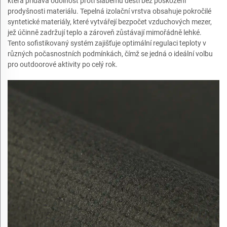
která přidává odolnost proti slabému dešti bez poškození
prodyšnosti materiálu. Tepelná izolační vrstva obsahuje pokročilé
syntetické materiály, které vytvářejí bezpočet vzduchových mezer,
jež účinně zadržují teplo a zároveň zůstávají mimořádně lehké.
Tento sofistikovaný systém zajišťuje optimální regulaci teploty v
různých počasnostních podmínkách, čímž se jedná o ideální volbu
pro outdoorové aktivity po celý rok.