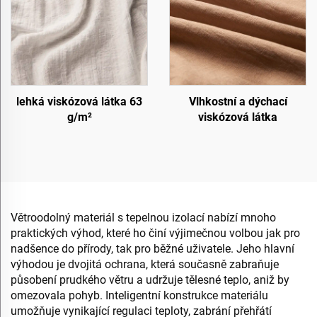
lehká viskózová látka 63
Vlhkostní a dýchací
g/m²
viskózová látka
Větroodolný materiál s tepelnou izolací nabízí mnoho
praktických výhod, které ho činí výjimečnou volbou jak pro
nadšence do přírody, tak pro běžné uživatele. Jeho hlavní
výhodou je dvojitá ochrana, která současně zabraňuje
působení prudkého větru a udržuje tělesné teplo, aniž by
omezovala pohyb. Inteligentní konstrukce materiálu
umožňuje vynikající regulaci teploty, zabrání přehřátí