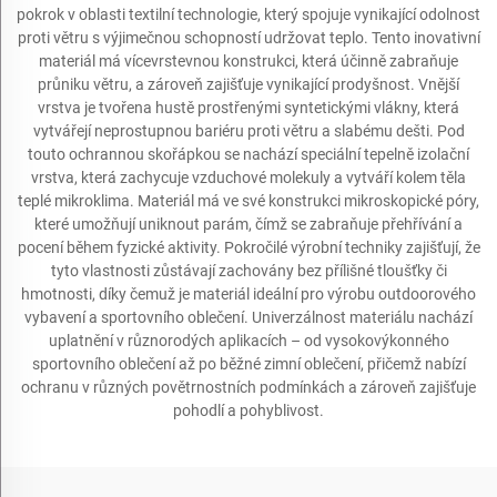
pokrok v oblasti textilní technologie, který spojuje vynikající odolnost
proti větru s výjimečnou schopností udržovat teplo. Tento inovativní
materiál má vícevrstevnou konstrukci, která účinně zabraňuje
průniku větru, a zároveň zajišťuje vynikající prodyšnost. Vnější
vrstva je tvořena hustě prostřenými syntetickými vlákny, která
vytvářejí neprostupnou bariéru proti větru a slabému dešti. Pod
touto ochrannou skořápkou se nachází speciální tepelně izolační
vrstva, která zachycuje vzduchové molekuly a vytváří kolem těla
teplé mikroklima. Materiál má ve své konstrukci mikroskopické póry,
které umožňují uniknout parám, čímž se zabraňuje přehřívání a
pocení během fyzické aktivity. Pokročilé výrobní techniky zajišťují, že
tyto vlastnosti zůstávají zachovány bez přílišné tloušťky či
hmotnosti, díky čemuž je materiál ideální pro výrobu outdoorového
vybavení a sportovního oblečení. Univerzálnost materiálu nachází
uplatnění v různorodých aplikacích – od vysokovýkonného
sportovního oblečení až po běžné zimní oblečení, přičemž nabízí
ochranu v různých povětrnostních podmínkách a zároveň zajišťuje
pohodlí a pohyblivost.