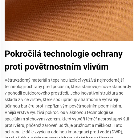
Pokročilá technologie ochrany
proti povětrnostním vlivům
Větruvzdorný materiál s tepelnou izolací využívá nejmodernější
technologii ochrany před počasím, která stanovuje nové standardy
v pohodlí outdoorového prostředí. Jeho inovativní struktura se
skládá z více vrstev, které spolupracují v harmonii a vytvářejí
účinnou bariéru proti nepříznivým povětrnostním podmínkám.
Vnější vrstva využívá pokročilou vláknovou technologii se
speciálním stehovým vzorem, který vytváří téměř neprostupný štít
proti větru, přičemž zároveň udržuje pružnost a měkkost. Tato
ochrana je dále zvýšena odolnou impregnací proti vodě (DWR),