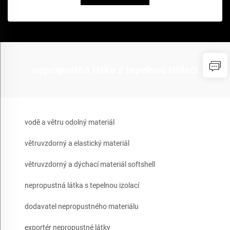
nepropustná látka s tepelnou izolací
vodě a větru odolný materiál
větruvzdorný a elastický materiál
větruvzdorný a dýchací materiál softshell
nepropustná látka s tepelnou izolací
dodavatel nepropustného materiálu
exportér nepropustné látky