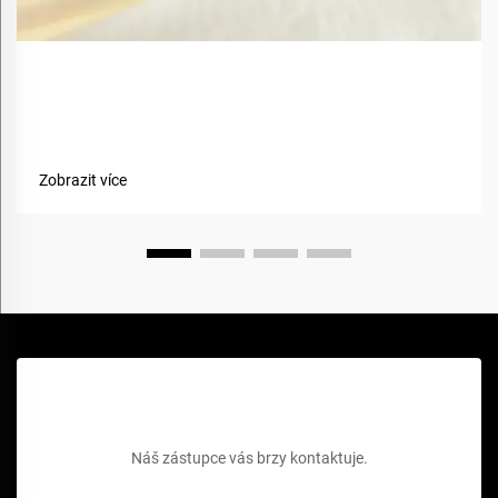
Jaké jsou výhody použití biobazovaných materiálů v
textiliích?
Zobrazit více
Získejte bezplatnou cenovou nabídku
Náš zástupce vás brzy kontaktuje.