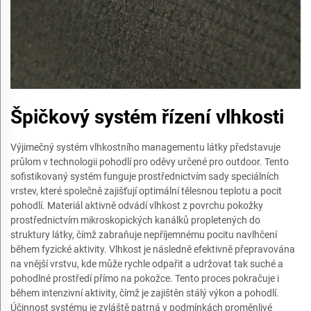
Špičkový systém řízení vlhkosti
Výjimečný systém vlhkostního managementu látky představuje
průlom v technologii pohodlí pro oděvy určené pro outdoor. Tento
sofistikovaný systém funguje prostřednictvím sady speciálních
vrstev, které společně zajišťují optimální tělesnou teplotu a pocit
pohodlí. Materiál aktivně odvádí vlhkost z povrchu pokožky
prostřednictvím mikroskopických kanálků propletených do
struktury látky, čímž zabraňuje nepříjemnému pocitu navlhčení
během fyzické aktivity. Vlhkost je následně efektivně přepravována
na vnější vrstvu, kde může rychle odpařit a udržovat tak suché a
pohodlné prostředí přímo na pokožce. Tento proces pokračuje i
během intenzivní aktivity, čímž je zajištěn stálý výkon a pohodlí.
Účinnost systému je zvláště patrná v podmínkách proměnlivé