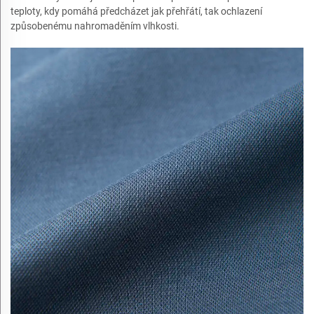
teploty, kdy pomáhá předcházet jak přehřátí, tak ochlazení
způsobenému nahromaděním vlhkosti.