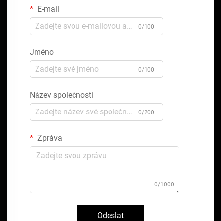
E-mail
0/100
Jméno
0/100
Název společnosti
0/200
Zpráva
0/1000
Odeslat