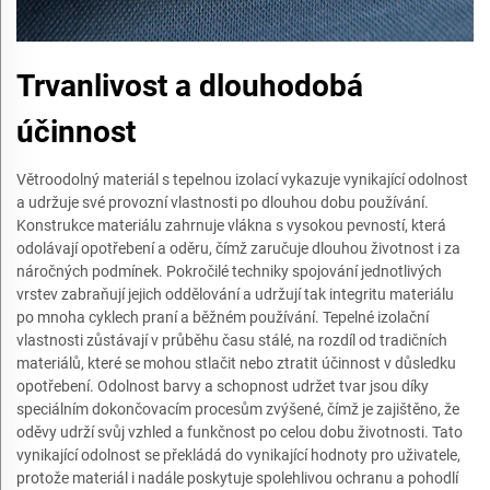
Trvanlivost a dlouhodobá
účinnost
Větroodolný materiál s tepelnou izolací vykazuje vynikající odolnost
a udržuje své provozní vlastnosti po dlouhou dobu používání.
Konstrukce materiálu zahrnuje vlákna s vysokou pevností, která
odolávají opotřebení a oděru, čímž zaručuje dlouhou životnost i za
náročných podmínek. Pokročilé techniky spojování jednotlivých
vrstev zabraňují jejich oddělování a udržují tak integritu materiálu
po mnoha cyklech praní a běžném používání. Tepelné izolační
vlastnosti zůstávají v průběhu času stálé, na rozdíl od tradičních
materiálů, které se mohou stlačit nebo ztratit účinnost v důsledku
opotřebení. Odolnost barvy a schopnost udržet tvar jsou díky
speciálním dokončovacím procesům zvýšené, čímž je zajištěno, že
oděvy udrží svůj vzhled a funkčnost po celou dobu životnosti. Tato
vynikající odolnost se překládá do vynikající hodnoty pro uživatele,
protože materiál i nadále poskytuje spolehlivou ochranu a pohodlí