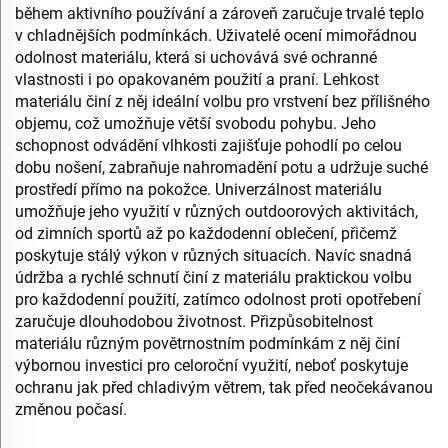
během aktivního používání a zároveň zaručuje trvalé teplo
v chladnějších podmínkách. Uživatelé ocení mimořádnou
odolnost materiálu, která si uchovává své ochranné
vlastnosti i po opakovaném použití a praní. Lehkost
materiálu činí z něj ideální volbu pro vrstvení bez přílišného
objemu, což umožňuje větší svobodu pohybu. Jeho
schopnost odvádění vlhkosti zajišťuje pohodlí po celou
dobu nošení, zabraňuje nahromadění potu a udržuje suché
prostředí přímo na pokožce. Univerzálnost materiálu
umožňuje jeho využití v různých outdoorových aktivitách,
od zimních sportů až po každodenní oblečení, přičemž
poskytuje stálý výkon v různých situacích. Navíc snadná
údržba a rychlé schnutí činí z materiálu praktickou volbu
pro každodenní použití, zatímco odolnost proti opotřebení
zaručuje dlouhodobou životnost. Přizpůsobitelnost
materiálu různým povětrnostním podmínkám z něj činí
výbornou investici pro celoroční využití, neboť poskytuje
ochranu jak před chladivým větrem, tak před neočekávanou
změnou počasí.