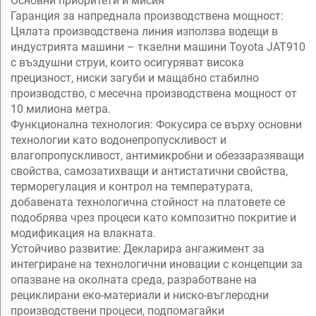
Основни приоритети и мисия
Гаранция за напреднала производствена мощност:
Цялата производствена линия използва водещи в
индустрията машини – ткаелни машини Toyota JAT910
с въздушни струи, които осигуряват висока
прецизност, ниски загуби и мащабно стабилно
производство, с месечна производствена мощност от
10 милиона метра.
Функционална технология: Фокусира се върху основни
технологии като водонепропускливост и
влагопропускливост, антимикробни и обеззаразяващи
свойства, самозатихващи и антистатични свойства,
терморегулация и контрол на температурата,
добавената технологична стойност на платовете се
подобрява чрез процеси като композитно покритие и
модификация на влакната.
Устойчиво развитие: Декларира ангажимент за
интегриране на технологични иновации с концепции за
опазване на околната среда, разработване на
рециклирани еко-материали и ниско-въглеродни
производствени процеси, подпомагайки