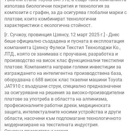
използва биологични покрития и технология за
композити с графен, за да осигурява глобални марки с
платове, които комбинират технологични
характеристики с екологична стойност.
[г. Сучжоу, провинция Цзянсу, 12 март 2025 г.] - Днес
беше официално създадена и пусната в експлоатация
компанията Цзянсу Фулеси Текстил Технолоджи Ко.,
ЛТД., която се занимава с проучване, разработка и
производство на висок клас функционални текстилни
платове. Компанията направи големи инвестиции за
изграждането на интелигентна производствена база,
оборудвана с 688 висок клас ткаелни машини Toyota
JAT910 с въздушни струи, специално предназначени
за осигуряване на решения за високо-производителни
платове за употреба в областта на алпинизма,
професионалните работни дрехи, медицинската
защита, интелектуалните носими устройства и други
области, насочени към подпомагане технологичното
модернизиране на текстилната индустрия.