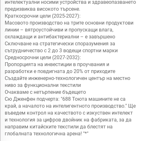
интелектуални носими устройства и здравеопазването
предизвиква високото търсене.
Краткосрочни цели (2025-2027):
Масовото производство на трите основни продуктови
линии – вятроустойчиви и пропускащи влага,
охлаждащи и антибактериални – е завършено
Сключване на стратегически споразумения за
сътрудничество с 2 до 3 водещи спортни марки
Средносрочни цели (2027-2032):
Пропорцията на инвестиции в проучвания и
разработки е повдигната до 20% от приходите
Създайте инженерно-технологичен център на местно
ниво за функционални текстили
Очакваме с нетърпение бъдещето
Сю Дженфен подчерта: "688 Тоюта машините не са
край, а началото на интелигентното производство." Ще
въведем контрол на качеството с изкуствен интелект
и технология за цифров двойник на фабриката, за да
направим китайските текстили да блестят на
глобалната технологична арена! "*"