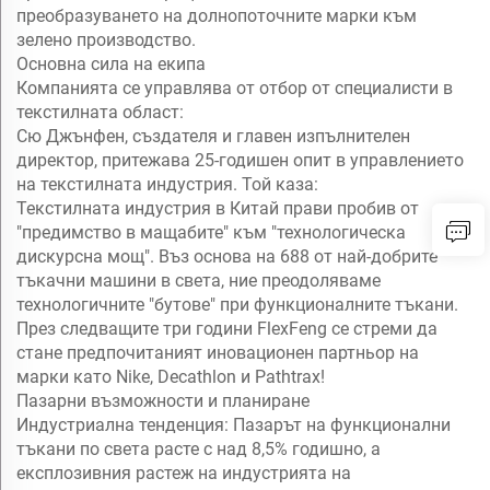
преобразуването на долнопоточните марки към
зелено производство.
Основна сила на екипа
Компанията се управлява от отбор от специалисти в
текстилната област:
Сю Джънфен, създателя и главен изпълнителен
директор, притежава 25-годишен опит в управлението
на текстилната индустрия. Той каза:
Текстилната индустрия в Китай прави пробив от
"предимство в мащабите" към "технологическа
дискурсна мощ". Въз основа на 688 от най-добрите
тъкачни машини в света, ние преодоляваме
технологичните "бутове" при функционалните тъкани.
През следващите три години FlexFeng се стреми да
стане предпочитаният иновационен партньор на
марки като Nike, Decathlon и Pathtrax!
Пазарни възможности и планиране
Индустриална тенденция: Пазарът на функционални
тъкани по света расте с над 8,5% годишно, а
експлозивния растеж на индустрията на