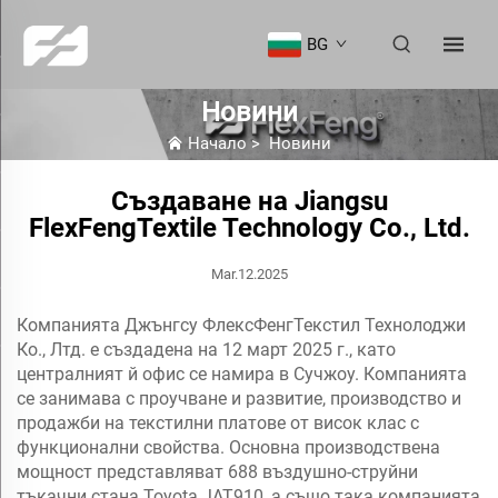
BG
Новини
Начало
>
Новини
Създаване на Jiangsu
FlexFengTextile Technology Co., Ltd.
Mar.12.2025
Компанията Джънгсу ФлексФенгТекстил Технолоджи
Ко., Лтд. е създадена на 12 март 2025 г., като
централният й офис се намира в Сучжоу. Компанията
се занимава с проучване и развитие, производство и
продажби на текстилни платове от висок клас с
функционални свойства. Основна производствена
мощност представляват 688 въздушно-струйни
тъкачни стана Toyota JAT910, а също така компанията